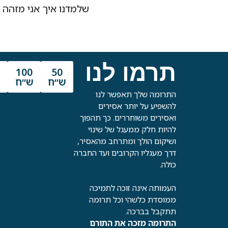
שלמדנו איך אני מזהה בו
תרמו לנו
100
50
ש״ח
ש״ח
ש
התרומה שלך תאפשר לנו
להשפיע על יותר אסירים
ואסירים משוחררים. כך תהפוך
להיות חלק ממעגל של שינוי
ושיקום הולך ומתרחב מהאסיר,
דרך מעגליו הקרובים ועד החברה
כולה.
העמותה אינה זוכה לתמיכה
ממוסדת כלשהי וכל תרומה
תתקבל בברכה.
התרומה מזכה את התורם